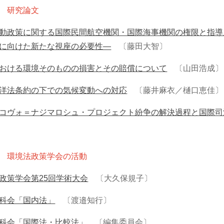
 研究論文
動政策に関する国際民間航空機関・国際海事機関の権限と指導
に向けた新たな視座の必要性―
〔藤田大智〕
おける環境そのものの損害とその賠償について
〔山田浩成〕
洋法条約の下での気候変動への対応
〔藤井麻衣／樋口恵佳〕
コヴォ＝ナジマロシュ・プロジェクト紛争の解決過程と国際司
 環境法政策学会の活動
政策学会第25回学術大会
〔大久保規子〕
科会「国内法」
〔渡邉知行〕
科会「国際法・比較法」
〔編集委員会〕