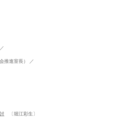
／
推進室長） ／
討
〔堀江彩生〕