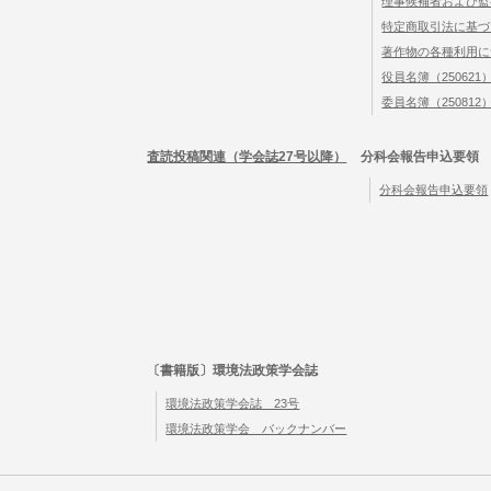
理事候補者および監
特定商取引法に基づ
著作物の各種利用に
役員名簿（250621
委員名簿（250812
査読投稿関連（学会誌27号以降）
分科会報告申込要領
分科会報告申込要領
〔書籍版〕環境法政策学会誌
環境法政策学会誌 23号
環境法政策学会 バックナンバー