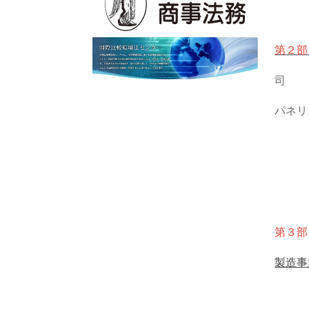
第２部
司 
パネリ
勢一
山内
第３部
製造事