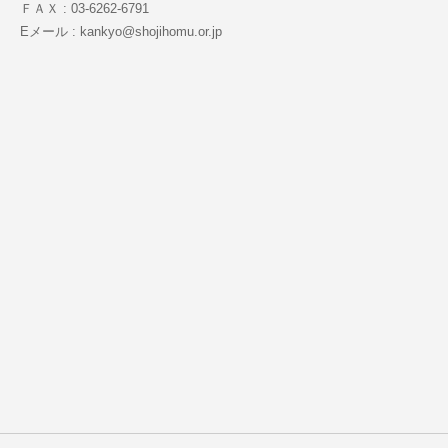
ＦＡＸ : 03-6262-6791
Eメール : kankyo@shojihomu.or.jp