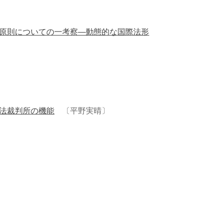
原則についての一考察―動態的な国際法形
法裁判所の機能
〔平野実晴〕