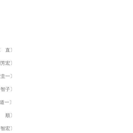
 直〕
〕
一〕
智子〕
〕
〕
〕