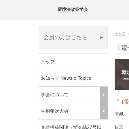
環境法政策学会
トップ
会員の方はこちら
〔電
トップ
お知らせ News & Topics
学会について
『［電
学術年次大会
表紙
目次
査読投稿関連（学会誌27号以