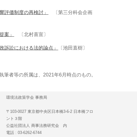
響評価制度の再検討」
〔第三分科会企画
提案」
〔北村喜宣〕
政訴訟における法的論点」
〔池田直樹〕
は、2021年6月時点のもの。
環境法政策学会 事務局
〒103-0027 東京都中央区日本橋3-6-2 日本橋フロ
ント３階
公益社団法人 商事法務研究会 内
電話 : 03-6262-6744