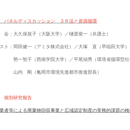
 パネルディスカッション ３Ｒ法と資源循環
会：大久保規子（大阪大学）／樋渡俊一（弁護士）
スト：岡田健一（アミタ株式会社）／大塚 直（早稲田大学）
智子（西南学院大学）／平尾禎秀（環境省循環型社会
 剛（亀岡市環境先進都市推進部長）
 個別研究報告
業者等による廃棄物回収事業と広域認定制度の実務的課題の検