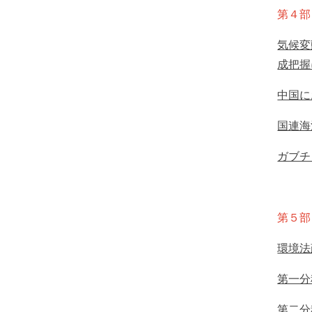
第４部
気候変
成把握
中国に
国連海
ガブチ
第５部
環境法
第一分
第二分