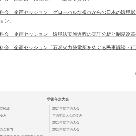
科会 企画セッション「グローバルな視点からの日本の環境影
ョン〕
科会 企画セッション「環境法実施過程の実証分析と制度改革
科会 企画セッション「石炭火力発電所をめぐる民事訴訟・行
執筆者等の所属
学術年次大会
立経緯
2024年度学術大会
ゆみ
学術年次大会の歩み
2025年度学術大会
のご案内
2026年度学術大会