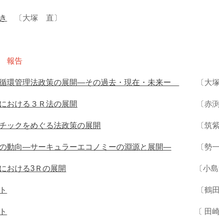
き
〔大塚 直〕
 報告
：循環管理法政策の展開―その過去・現在・未来ー
〔大塚
における３Ｒ法の展開
〔赤渕芳宏
チックをめぐる法政策の展開
〔筑紫圭
の動向―サーキュラーエコノミーの淵源と展開―
〔勢一
における3Ｒの展開
〔小島道一
ト
〔鶴田 順
ト
〔 田崎智宏